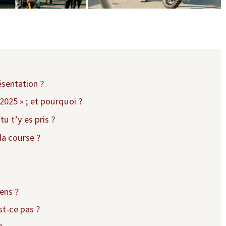
ésentation ?
2025 » ; et pourquoi ?
u t’y es pris ?
la course ?
iens ?
st-ce pas ?