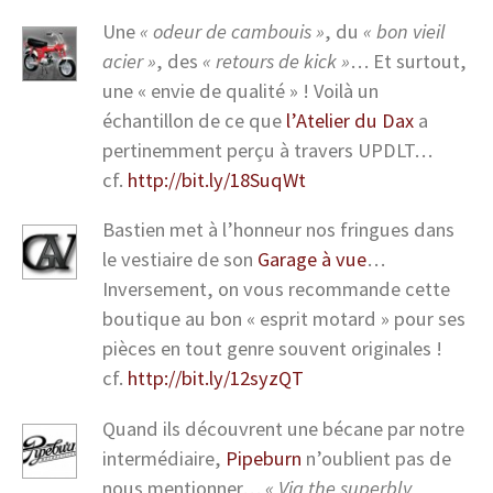
Une
« odeur de cambouis »
, du
« bon vieil
acier »
, des
« retours de kick »
… Et surtout,
une « envie de qualité » ! Voilà un
échantillon de ce que
l’Atelier du Dax
a
pertinemment perçu à travers UPDLT…
cf.
http://bit.ly/18SuqWt
Bastien met à l’honneur nos fringues dans
le vestiaire de son
Garage à vue
…
Inversement, on vous recommande cette
boutique au bon « esprit motard » pour ses
pièces en tout genre souvent originales !
cf.
http://bit.ly/12syzQT
Quand ils découvrent une bécane par notre
intermédiaire,
Pipeburn
n’oublient pas de
nous mentionner…
« Via the superbly