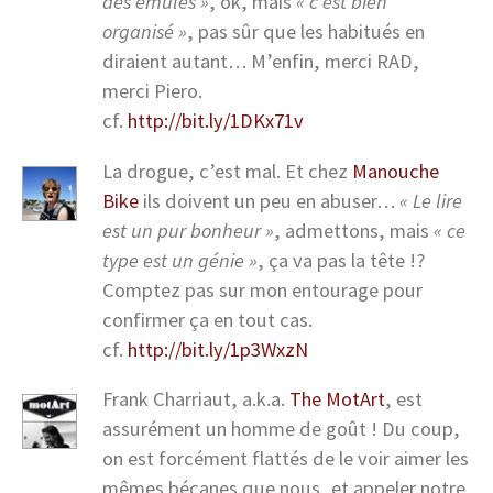
des émules »
, ok, mais
« c’est bien
organisé »
, pas sûr que les habitués en
diraient autant… M’enfin, merci RAD,
merci Piero.
cf.
http://bit.ly/1DKx71v
La drogue, c’est mal. Et chez
Manouche
Bike
ils doivent un peu en abuser…
« Le lire
est un pur bonheur »
, admettons, mais
« ce
type est un génie »
, ça va pas la tête !?
Comptez pas sur mon entourage pour
confirmer ça en tout cas.
cf.
http://bit.ly/1p3WxzN
Frank Charriaut, a.k.a.
The MotArt
, est
assurément un homme de goût ! Du coup,
on est forcément flattés de le voir aimer les
mêmes bécanes que nous, et appeler notre