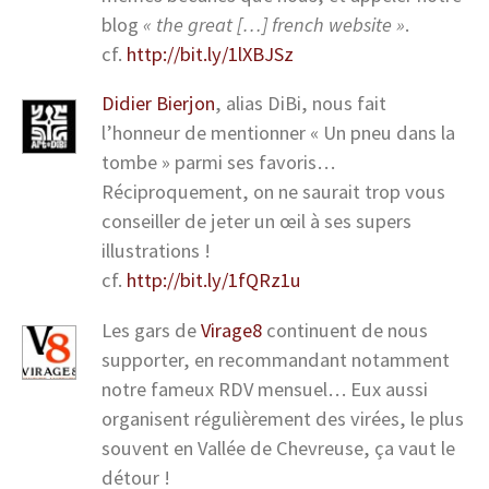
blog
« the great […] french website »
.
cf.
http://bit.ly/1lXBJSz
Didier Bierjon
, alias DiBi, nous fait
l’honneur de mentionner « Un pneu dans la
tombe » parmi ses favoris…
Réciproquement, on ne saurait trop vous
conseiller de jeter un œil à ses supers
illustrations !
cf.
http://bit.ly/1fQRz1u
Les gars de
Virage8
continuent de nous
supporter, en recommandant notamment
notre fameux RDV mensuel… Eux aussi
organisent régulièrement des virées, le plus
souvent en Vallée de Chevreuse, ça vaut le
détour !