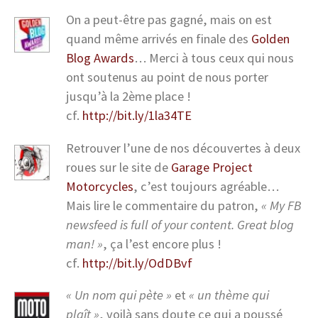
On a peut-être pas gagné, mais on est
quand même arrivés en finale des
Golden
Blog Awards
… Merci à tous ceux qui nous
ont soutenus au point de nous porter
jusqu’à la 2ème place !
cf.
http://bit.ly/1la34TE
Retrouver l’une de nos découvertes à deux
roues sur le site de
Garage Project
Motorcycles
, c’est toujours agréable…
Mais lire le commentaire du patron,
« My FB
newsfeed is full of your content. Great blog
man! »
, ça l’est encore plus !
cf.
http://bit.ly/OdDBvf
« Un nom qui pète »
et
« un thème qui
plaît »
, voilà sans doute ce qui a poussé