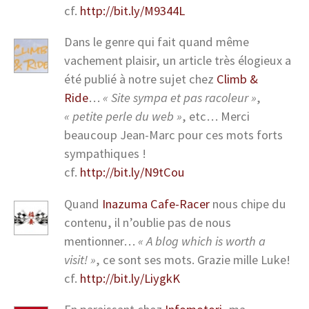
cf.
http://bit.ly/M9344L
Dans le genre qui fait quand même
vachement plaisir, un article très élogieux a
été publié à notre sujet chez
Climb &
Ride
…
« Site sympa et pas racoleur »
,
« petite perle du web »
, etc… Merci
beaucoup Jean-Marc pour ces mots forts
sympathiques !
cf.
http://bit.ly/N9tCou
Quand
Inazuma Cafe-Racer
nous chipe du
contenu, il n’oublie pas de nous
mentionner…
« A blog which is worth a
visit! »
, ce sont ses mots. Grazie mille Luke!
cf.
http://bit.ly/LiygkK