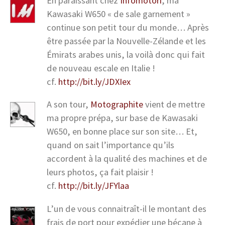
En paraissant chez
Infomotori
, ma
Kawasaki W650 « de sale garnement »
continue son petit tour du monde… Après
être passée par la Nouvelle-Zélande et les
Émirats arabes unis, la voilà donc qui fait
de nouveau escale en Italie !
cf.
http://bit.ly/JDXIex
A son tour,
Motographite
vient de mettre
ma propre prépa, sur base de Kawasaki
W650, en bonne place sur son site… Et,
quand on sait l’importance qu’ils
accordent à la qualité des machines et de
leurs photos, ça fait plaisir !
cf.
http://bit.ly/JFYlaa
L’un de vous connaitraît-il le montant des
frais de port pour expédier une bécane à