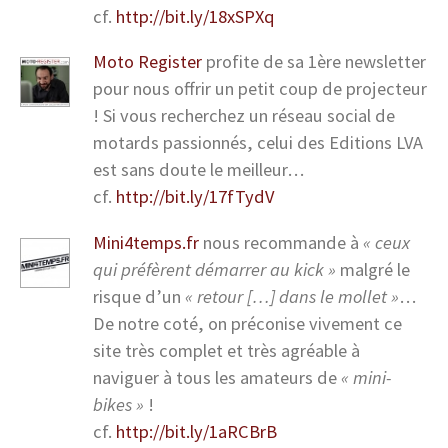
cf.
http://bit.ly/18xSPXq
Moto Register
profite de sa 1ère newsletter
pour nous offrir un petit coup de projecteur
! Si vous recherchez un réseau social de
motards passionnés, celui des Editions LVA
est sans doute le meilleur…
cf.
http://bit.ly/17fTydV
Mini4temps.fr
nous recommande à
« ceux
qui préfèrent démarrer au kick »
malgré le
risque d’un
« retour […] dans le mollet »
…
De notre coté, on préconise vivement ce
site très complet et très agréable à
naviguer à tous les amateurs de
« mini-
bikes »
!
cf.
http://bit.ly/1aRCBrB