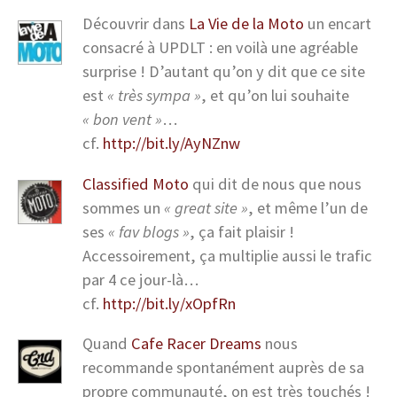
Découvrir dans
La Vie de la Moto
un encart
consacré à UPDLT : en voilà une agréable
surprise ! D’autant qu’on y dit que ce site
est
« très sympa »
, et qu’on lui souhaite
« bon vent »
…
cf.
http://bit.ly/AyNZnw
Classified Moto
qui dit de nous que nous
sommes un
« great site »
, et même l’un de
ses
« fav blogs »
, ça fait plaisir !
Accessoirement, ça multiplie aussi le trafic
par 4 ce jour-là…
cf.
http://bit.ly/xOpfRn
Quand
Cafe Racer Dreams
nous
recommande spontanément auprès de sa
propre communauté, on est très touchés !