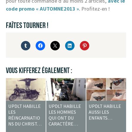
pour toute commande d’au moins 2 articles,
avec le
code promo « AUTOMNE2013 »
. Profitez-en !
FAÎTES TOURNER !
VOUS KIFFEREZ ÉGALEMENT :
UPDLT HABILLE
UPDLT HABILLE
UPDLT HABILLE
LES
LES HOMMES
AUSSI LES
RÉINCARNATIO
QUI ONT DU
ENFANTS…
NS DU CHRIST…
CARACTÈRE…