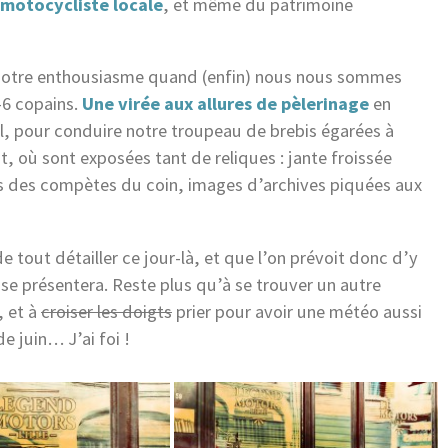
e motocycliste locale
, et même du patrimoine
z notre enthousiasme quand (enfin) nous nous sommes
5-6 copains.
Une virée aux allures de pèlerinage
en
, pour conduire notre troupeau de brebis égarées à
nt, où sont exposées tant de reliques : jante froissée
s des compètes du coin, images d’archives piquées aux
e tout détailler ce jour-là, et que l’on prévoit donc d’y
se présentera. Reste plus qu’à se trouver un autre
, et à
croiser les doigts
prier pour avoir une météo aussi
 juin… J’ai foi !