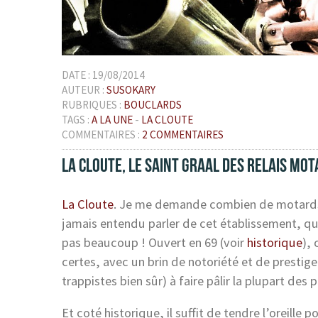
DATE :
19/08/2014
AUTEUR :
SUSOKARY
RUBRIQUES :
BOUCLARDS
TAGS :
A LA UNE
-
LA CLOUTE
COMMENTAIRES :
2 COMMENTAIRES
LA CLOUTE, LE SAINT GRAAL DES RELAIS MOT
La Cloute
. Je me demande combien de motards 
jamais entendu parler de cet établissement, qu
pas beaucoup ! Ouvert en 69 (voir
historique
),
certes, avec un brin de notoriété et de prestig
trappistes bien sûr) à faire pâlir la plupart d
Et coté historique, il suffit de tendre l’oreille 