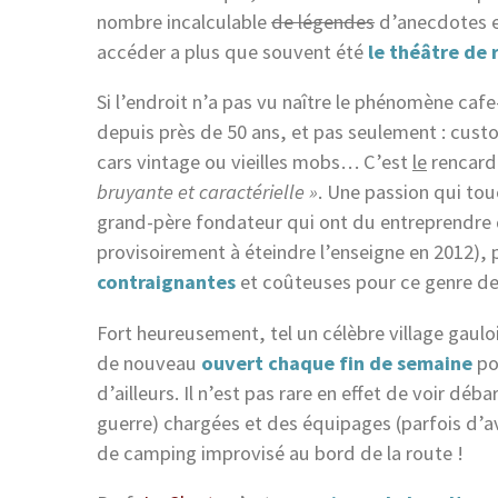
nombre incalculable
de légendes
d’anecdotes es
accéder a plus que souvent été
le théâtre de
Si l’endroit n’a pas vu naître le phénomène caf
depuis près de 50 ans, et pas seulement : cust
cars vintage ou vieilles mobs… C’est
le
rencard
bruyante et caractérielle »
. Une passion qui to
grand-père fondateur qui ont du entreprendre 
provisoirement à éteindre l’enseigne en 2012), 
contraignantes
et coûteuses pour ce genre de
Fort heureusement, tel un célèbre village gauloi
de nouveau
ouvert chaque fin de semaine
po
d’ailleurs. Il n’est pas rare en effet de voir dé
guerre) chargées et des équipages (parfois d’ava
de camping improvisé au bord de la route !