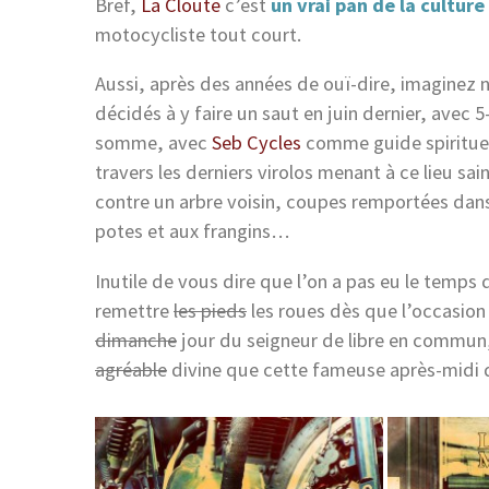
Bref,
La Cloute
c’est
un vrai pan de la cultur
motocycliste tout court.
Aussi, après des années de ouï-dire, imagine
décidés à y faire un saut en juin dernier, avec 
somme, avec
Seb Cycles
comme guide spirituel
travers les derniers virolos menant à ce lieu sai
contre un arbre voisin, coupes remportées dan
potes et aux frangins…
Inutile de vous dire que l’on a pas eu le temps d
remettre
les pieds
les roues dès que l’occasion 
dimanche
jour du seigneur de libre en commun
agréable
divine que cette fameuse après-midi de