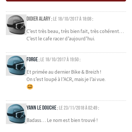
Didier Alary
le 18/10/2017 à 18:08
;
:
C’est très beau, très bien fait, très cohérent…
C’est le cafe racer d’aujourd’hui.
Forge
le 18/10/2017 à 19:50
;
:
Et primée au dernier Bike & Breizh !
On s’est loupé à l’ACR, mais je l’ai vue.
Yann Le Douche
le 23/11/2018 à 02:49
;
:
Badass… Le nom est bien trouvé !