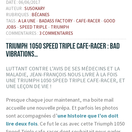
DATE :
06/06/2017
AUTEUR :
SUSOKARY
RUBRIQUES :
BÉCANES
TAGS :
A LA UNE
-
BADASS FACTORY
-
CAFE-RACER
-
GOOD
JOBS
-
SPEED TRIPLE
-
TRIUMPH
COMMENTAIRES :
3 COMMENTAIRES
TRIUMPH 1050 SPEED TRIPLE CAFE-RACER : BAD
VIBRATIONS…
LUTTANT CONTRE L’AVIS DE SES MÉDECINS ET LA
MALADIE, JEAN-FRANÇOIS NOUS LIVRE À LA FOIS
UNE TRIUMPH 1050 SPEED TRIPLE CAFE-RACER, ET
UNE LEÇON DE VIE !
Presque chaque jour maintenant, ma boite mail
accueille une nouvelle prépa. Et parfois les photos
sont accompagnées d’
une histoire que l’on doit
lire deux fois
. Ce fut le cas avec cette Triumph 1050
Speed Triple cafe-racer dont souhaitait nous parler