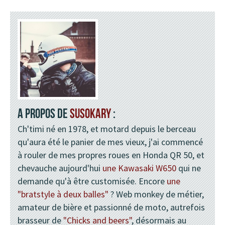
A PROPOS DE
SUSOKARY
:
Ch'timi né en 1978, et motard depuis le berceau
qu'aura été le panier de mes vieux, j'ai commencé
à rouler de mes propres roues en Honda QR 50, et
chevauche aujourd'hui
une Kawasaki W650
qui ne
demande qu'à être customisée. Encore
une
"bratstyle à deux balles"
? Web monkey de métier,
amateur de bière et passionné de moto, autrefois
brasseur de
"Chicks and beers"
, désormais au