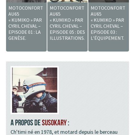
MOTOCONFORT
MOTOCONFORT
MOTOCONFORT
AU65
AU65
AU65
« KUMIKO » PAR
« KUMIKO » PAR
« KUMIKO » PAR
CYRIL CHEVAL –
CYRIL CHEVAL –
CYRIL CHEVAL –
EPISODE 01 : LA
EPISODE 05 : DES
EPISODE 03 :
GENÈSE.
ILLUSTRATIONS.
L’ÉQUIPEMENT.
A PROPOS DE
SUSOKARY
:
Ch'timi né en 1978, et motard depuis le berceau